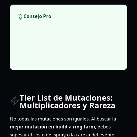
Consejo Pro
Prioriza siempre mutar primero tus
plantas
de mayor valor
. Aplicar un multiplicador de
5x a una zanahoria de bajo nivel es un
desperdicio de recursos comparado con
aplicarlo a una planta exótica o secreta.
Tier List de Mutaciones:
Multiplicadores y Rareza
No todas las mutaciones son iguales. Al buscar la
mejor mutación en build a ring farm
, debes
sopesar el costo del spray o la rareza del evento