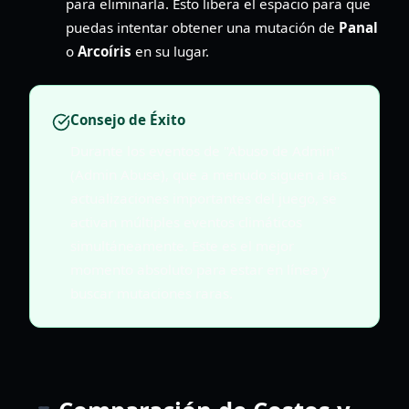
para eliminarla. Esto libera el espacio para que
puedas intentar obtener una mutación de
Panal
o
Arcoíris
en su lugar.
Consejo de Éxito
Durante los eventos de "Abuso de Admin"
(Admin Abuse), que a menudo siguen a las
actualizaciones importantes del juego, se
activan múltiples eventos climáticos
simultáneamente. Este es el mejor
momento absoluto para estar en línea y
buscar mutaciones raras.