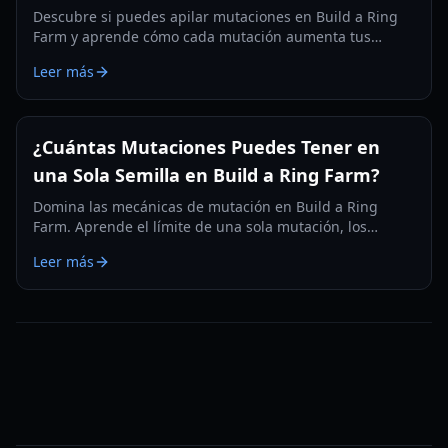
Descubre si puedes apilar mutaciones en Build a Ring
Farm y aprende cómo cada mutación aumenta tus
ingresos. Maximiza tus ganancias con esta guía
Leer más
detallada.
¿Cuántas Mutaciones Puedes Tener en
una Sola Semilla en Build a Ring Farm?
Domina las mecánicas de mutación en Build a Ring
Farm. Aprende el límite de una sola mutación, los
multiplicadores para los tipos Arcoíris y Radiactivo, y
Leer más
cómo usar los Sprays.