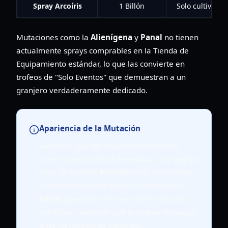
Spray Arcoíris
1 Billón
Solo cultivos de
Mutaciones como la
Alienígena
y
Panal
no tienen
actualmente sprays comprables en la Tienda de
Equipamiento estándar, lo que las convierte en
trofeos de "Solo Eventos" que demuestran a un
granjero verdaderamente dedicado.
Apariencia de la Mutación
Recuerda que las mutaciones también
sirven como símbolo de estatus. Una granja
llena de cultivos
Arcoíris
brilla con colores
cambiantes, mientras que los cultivos de
Vacío
aparecen como versiones oscuras y
sombrías, haciendo que tu granja destaque
ante los jugadores visitantes.