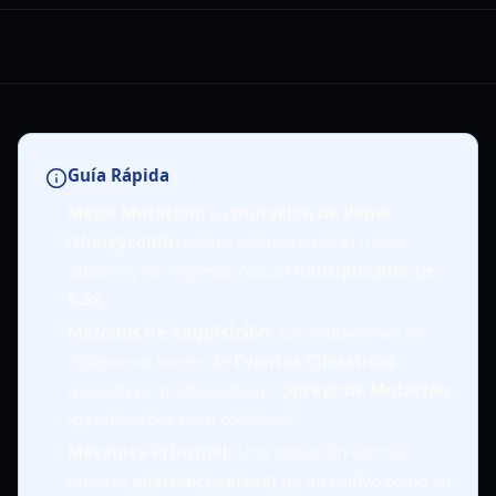
Guía Rápida
Mejor Mutación
: La
mutación de Panal
(Honeycomb)
ofrece actualmente el mayor
aumento de ingresos con un
multiplicador de
6.5x
.
Métodos de Adquisición
: Las mutaciones se
obtienen a través de
Eventos Climáticos
(basado en probabilidad) o
Sprays de Mutación
(garantizados pero costosos).
Mecánica Principal
: Una mutación cambia
tanto la
apariencia visual
de un cultivo como su