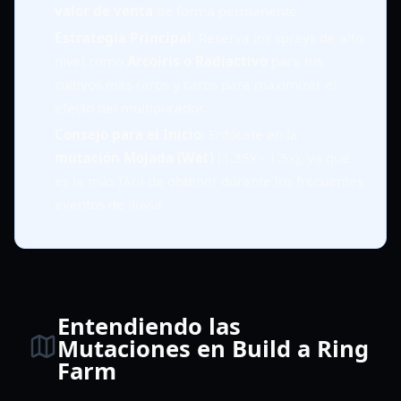
valor de venta
de forma permanente.
Estrategia Principal
: Reserva los sprays de alto
nivel como
Arcoíris o Radiactivo
para tus
cultivos más raros y caros para maximizar el
efecto del multiplicador.
Consejo para el Inicio
: Enfócate en la
mutación Mojada (Wet)
(1.35x - 1.5x), ya que
es la más fácil de obtener durante los frecuentes
eventos de lluvia.
Entendiendo las
Mutaciones en Build a Ring
Farm