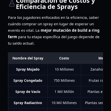
Comparación de Costos y
Eficiencia de Sprays
Para los jugadores enfocados en la eficiencia, saber
cuándo comprar un spray en lugar de esperar un
evento es vital. La
mejor mutación de build a ring
farm
para tu etapa específica del juego depende de
tu saldo actual.
Nombre del Spray
Costo
Mejor 
Spray Mojado
10 Millones
Zanahorias/t
Spray Congelado
750 Millones
Frutas raras 
Spray de Vacío
1 Mil Millón
Plantas exótic
Spray Radiactivo
10 Mil Millones
Plantas secreta