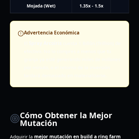
Mojada (Wet)
1.35x - 1.5x
8% (
Advertencia Económica
El
Spray Arcoíris
cuesta 1 Billón (Trillion) de
efectivo. No lo compres a menos que tu
granja ya esté generando miles de millones
por minuto, o el retorno de la inversión
tardará demasiado en materializarse.
Cómo Obtener la Mejor
Mutación
Adquirir la
mejor mutación en build a ring farm