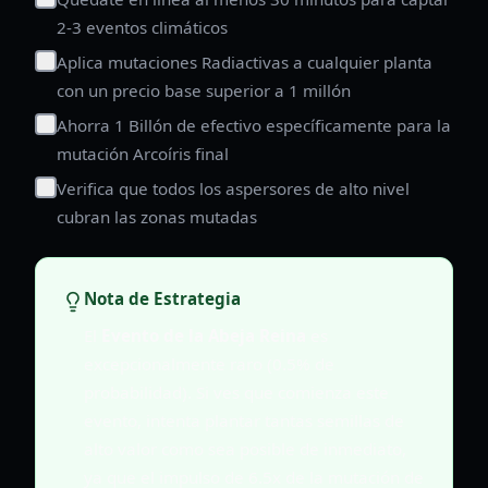
2-3 eventos climáticos
Aplica mutaciones Radiactivas a cualquier planta
con un precio base superior a 1 millón
Ahorra 1 Billón de efectivo específicamente para la
mutación Arcoíris final
Verifica que todos los aspersores de alto nivel
cubran las zonas mutadas
Nota de Estrategia
El
Evento de la Abeja Reina
es
excepcionalmente raro (0.5% de
probabilidad). Si ves que comienza este
evento, intenta plantar tantas semillas de
alto valor como sea posible de inmediato,
ya que el impulso de 6.5x de la mutación de