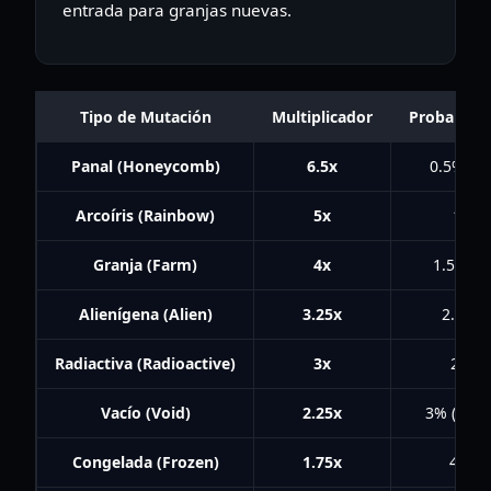
entrada para granjas nuevas.
Tipo de Mutación
Multiplicador
Probabilid
Panal (Honeycomb)
6.5x
0.5% (Ab
Arcoíris (Rainbow)
5x
1% (G
Granja (Farm)
4x
1.5% (C
Alienígena (Alien)
3.25x
2.5% (
Radiactiva (Radioactive)
3x
2% (N
Vacío (Void)
2.25x
3% (Aguj
Congelada (Frozen)
1.75x
4% (V