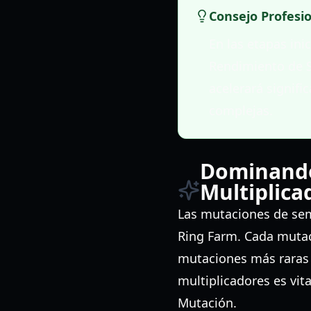
Consejo Profesi
En las etapas ini
Rendimiento de S
acelerará signif
complejas.
Dominando 
Multiplica
Las mutaciones de semi
Ring Farm. Cada mutaci
mutaciones más raras 
multiplicadores es vit
Mutación.