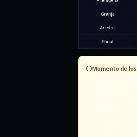
Alienígena
Granja
Arcoíris
Panal
Momento de los
Los Eventos de 
oportunidad para
planta colocada 
le da a cada pla
estos eventos y a
mutación.