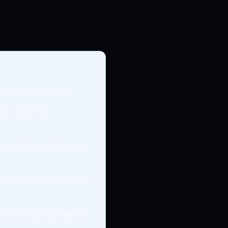
nicas del juego.
as según la
siendo Panal el más
 obtengan mutaciones
 la eficiencia de la