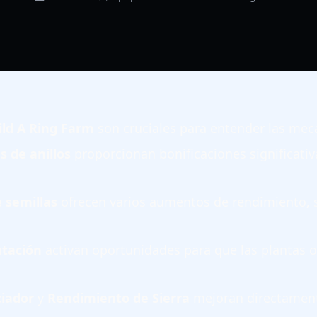
ild A Ring Farm
son cruciales para entender las mecá
s de anillos
proporcionan bonificaciones significativ
 semillas
ofrecen varios aumentos de rendimiento, 
tación
activan oportunidades para que las plantas
iador
y
Rendimiento de Sierra
mejoran directamente