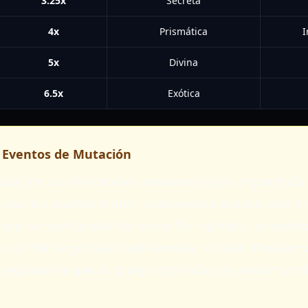
3.25x
Secreta
4x
Prismática
I
5x
Divina
6.5x
Exótica
 Eventos de Mutación
Mutación son fenómenos meteorológicos impredecibl
 que tus plantas muten. Cada evento proporciona 1-3
tiene la oportunidad de mutar. Por ejemplo, un even
nta un 3% de probabilidad de mutar a Vacío. Presta m
segúrate de que tu granja esté lista para maximizar 