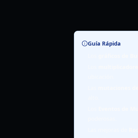
Guía Rápida
Los
gráficos de Bu
Los
multiplicadore
ubicación.
Las
mutaciones de
alto.
Los
Eventos de Mu
poderosas.
Las mejoras de
Roc