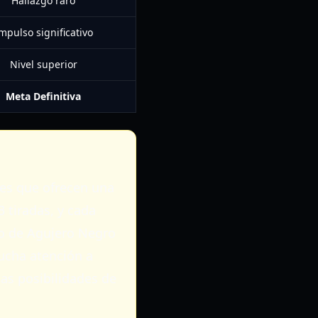
Hallazgo raro
mpulso significativo
Nivel superior
Meta Definitiva
es que ofrecen una
 tiradas, y cada
to de Agujero Negro
ucha atención a
las posibilidades de