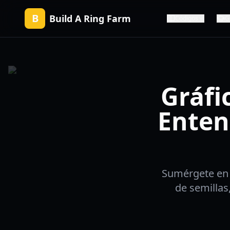
B
Build A Ring Farm
Códigos
G
Gráfi
Enten
Sumérgete en 
de semillas