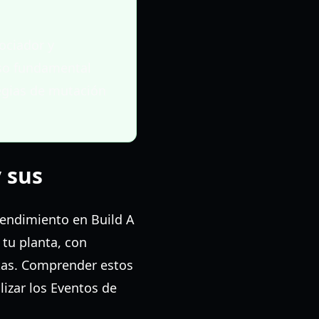
Rociador y
lso fundamental
tegias de mutación
 sus
 rendimiento en Build A
 tu planta, con
tas. Comprender estos
lizar los Eventos de