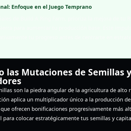
onal: Enfoque en el Juego Temprano
ciales de Build A Ring Farm, prioriza la mejora de tu 
ierra para aumentar tu producción base. Este impu
icativamente tu progreso antes de centrarte en estra
las Mutaciones de Semillas y
dores
llas son la piedra angular de la agricultura de alto
ón aplica un multiplicador único a la producción de
que ofrecen bonificaciones progresivamente más al
al para colocar estratégicamente tus semillas y capita