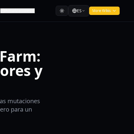
ES
Actualizaciones
More Wikis
 Farm:
ores y
las mutaciones
nero para un