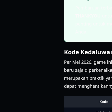
Pembaruan terba
THANKYOU
untu
penting untuk me
Anda.
Kode Kedaluwa
Per Mei 2026, game in
baru saja diperkenalka
merupakan praktik ya
dapat menghentikanny
Kode