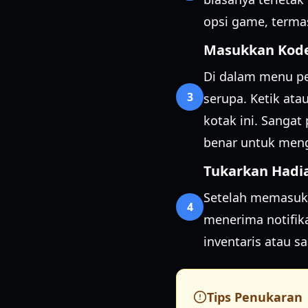
opsi game, terma
Masukkan Kod
Di dalam menu pe
3
serupa. Ketik ata
kotak ini. Sanga
benar untuk meng
Tukarkan Hadi
Setelah memasukk
4
menerima notifik
inventaris atau s
Tips Penukaran