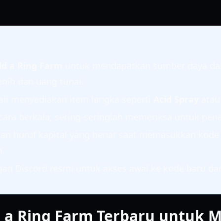
ld a Ring Farm
untuk mendapatkan sumber daya da
enih dan uang tunai.
ali menyediakan item langka seperti
Acid Spray
ata
cara berkala; sering-seringlah memeriksa untuk pe
an huruf kapital yang benar saat memasukkan kode
n.
an Discord resmi untuk akses awal ke kode baru da
 a Ring Farm Terbaru untuk M