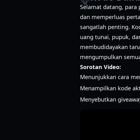
Selamat datang, para 
dan memperluas pertan
sangatlah penting. Ko
uang tunai, pupuk, d
membudidayakan tanam
mengumpulkan semua k
Sorotan Video:
Menunjukkan cara men
Menampilkan kode akt
Menyebutkan giveaway