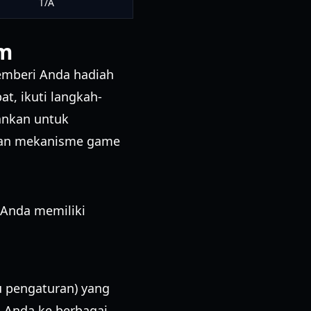
T/A
rm
emberi Anda hadiah
t, ikuti langkah-
ankan untuk
ngan mekanisme game
 Anda memiliki
 pengaturan) yang
ng Anda ke berbagai