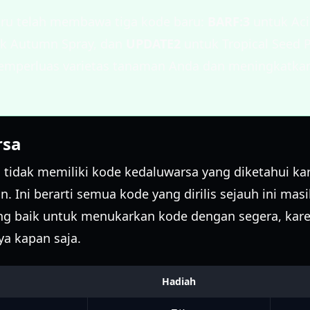
ru telah membawa tiga kode baru:
BARF:3
untuk Aci
k Autumn Spray, dan
UPDATE2
untuk Tropical Seed P
mperluas varietas tanaman Anda dan meningkatkan 
rsa
i tidak memiliki kode kedaluwarsa yang diketahui k
n. Ini berarti semua kode yang dirilis sejauh ini masi
ng baik untuk menukarkan kode dengan segera, ka
a kapan saja.
Hadiah