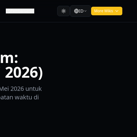
ID
Pembaruan
More Wikis
rm:
 2026)
Mei 2026 untuk
patan waktu di