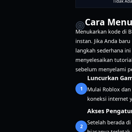
Tidak Ad
Cara Menu
Menukarkan kode di B
instan. Jika Anda bar
langkah sederhana in
menyelesaikan tutori
sebelum menyelami p
Luncurkan Ga
1
Mulai Roblox da
koneksi internet 
Akses Pengatu
Setelah berada d
2
biasanya terletak