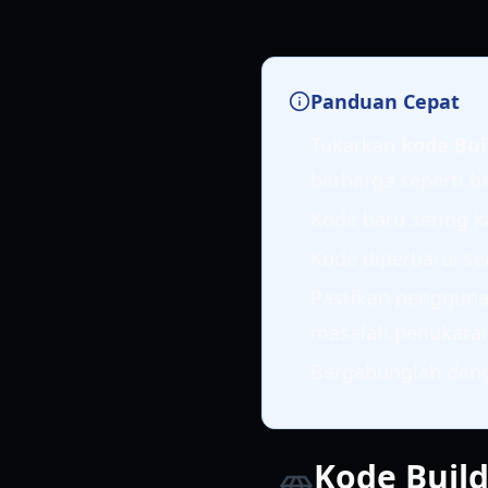
Panduan Cepat
Tukarkan
kode Bui
berharga seperti b
Kode baru sering k
Kode diperbarui se
Pastikan pengguna
masalah penukara
Bergabunglah deng
Kode Build