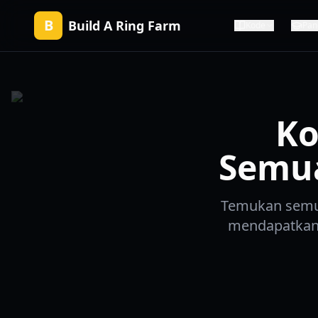
B
Build A Ring Farm
Kode
Pan
Ko
Semua
Temukan semua
mendapatkan p