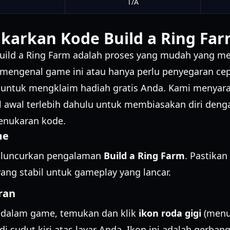
a
T/A
karkan Kode Build a Ring Fa
uild a Ring Farm adalah proses yang mudah yang m
u mengenal game ini atau hanya perlu penyegaran cepa
i untuk mengklaim hadiah gratis Anda. Kami menyar
al awal terlebih dahulu untuk membiasakan diri de
enukaran kode.
me
n luncurkan pengalaman
Build a Ring Farm
. Pastikan
yang stabil untuk gameplay yang lancar.
ran
i dalam game, temukan dan klik
ikon roda gigi
(menu
 di sudut kiri atas layar Anda. Ikon ini adalah gerba