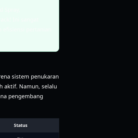
d Spray,
ack! Ini sangat
efisiensi pertanian
arena sistem penukaran
h aktif. Namun, selalu
rena pengembang
Status