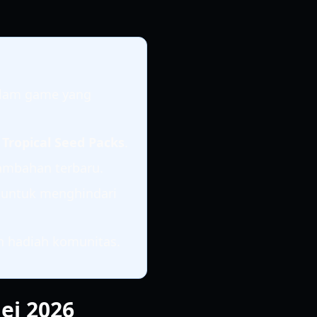
lam game yang
u
Tropical Seed Packs
.
nambahan terbaru.
 untuk menghindari
n hadiah komunitas.
ei 2026