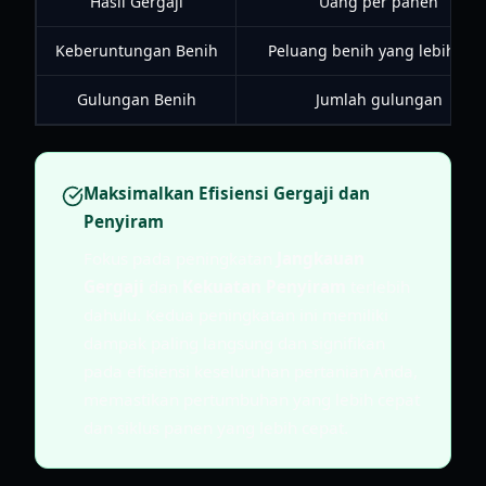
Hasil Gergaji
Uang per panen
Keberuntungan Benih
Peluang benih yang lebih bai
Gulungan Benih
Jumlah gulungan
Maksimalkan Efisiensi Gergaji dan
Penyiram
Fokus pada peningkatan
Jangkauan
Gergaji
dan
Kekuatan Penyiram
terlebih
dahulu. Kedua peningkatan ini memiliki
dampak paling langsung dan signifikan
pada efisiensi keseluruhan pertanian Anda,
memastikan pertumbuhan yang lebih cepat
dan siklus panen yang lebih cepat.