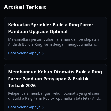
Artikel Terkait
Kekuatan Sprinkler Build a Ring Farm:
Panduan Upgrade Optimal
Maksimalkan pertumbuhan tanaman dan pendapatan
Anda di Build a Ring Farm dengan mengoptimalkan
peningkatan Kekuatan Sprinkler. Pelajari strategi terbaik
Baca Selengkapnya
untuk bertani secara efisien.
Membangun Kebun Otomatis Build a Ring
Farm: Panduan Penyiapan & Praktik
Terbaik 2026
Pelajari cara membangun kebun otomatis yang efisien
di Build a Ring Farm Roblox, optimalkan tata letak Anda,
dan maksimalkan penghasilan dengan panduan 2026
Baca Selengkapnya
ini.