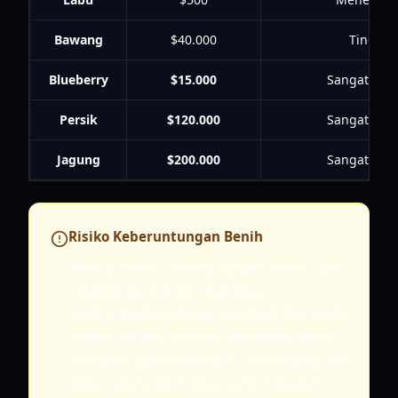
Bawang
$40.000
Tinggi
Blueberry
$15.000
Sangat Ting
Persik
$120.000
Sangat Ting
Jagung
$200.000
Sangat Ting
Risiko Keberuntungan Benih
Meningkatkan "Keberuntungan Benih" bisa
menjadi pertaruhan. Meskipun
meningkatkan peluang mendapatkan benih
yang lebih baik, itu tidak menjamin benih
bernilai tinggi secara instan. Investasikan di
dalamnya ketika Anda memiliki banyak