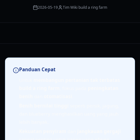
2026-05-19
Tim Wiki build a ring farm
Panduan Cepat
Untuk
membangun pertanian tak terbatas
build a ring farm
, fokus pada
peningkatan
benih
dan
otomatisasi
.
Benih bernilai tinggi
seperti persik, jagung,
dan blueberry menghasilkan uang yang jauh
lebih banyak.
Kekuatan penyiram
dan
jangkauan gergaji
sangat penting untuk panen yang efisien.