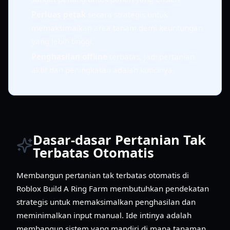
Perluas petak
secara strategis untuk
memaksimalkan area tanam demi keuntungan
yang lebih tinggi.
Penghasilan offline
terbatas, jadi pertanian
aktif dan peningkatan adalah kuncinya.
Dasar-dasar Pertanian Tak
Terbatas Otomatis
Membangun pertanian tak terbatas otomatis di
Roblox Build A Ring Farm membutuhkan pendekatan
strategis untuk memaksimalkan penghasilan dan
meminimalkan input manual. Ide intinya adalah
membangun sistem yang mandiri di mana tanaman