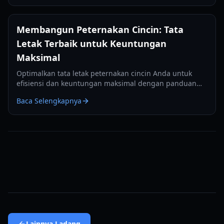
Membangun Peternakan Cincin: Tata
Letak Terbaik untuk Keuntungan
Maksimal
Optimalkan tata letak peternakan cincin Anda untuk
efisiensi dan keuntungan maksimal dengan panduan
terperinci kami tentang penempatan benih,
Baca Selengkapnya
peningkatan cincin, dan strategi farming AFK.
Lainnya
Ladang