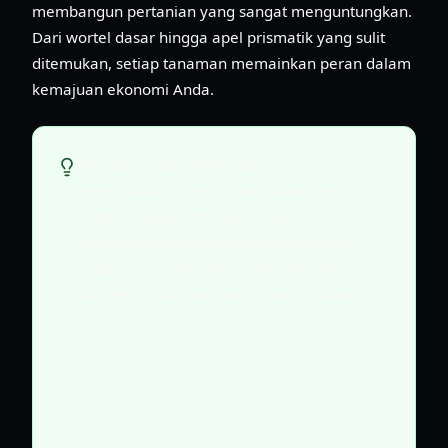
membangun pertanian yang sangat menguntungkan.
Dari wortel dasar hingga apel prismatik yang sulit
ditemukan, setiap tanaman memainkan peran dalam
kemajuan ekonomi Anda.
Fokuslah untuk membuka dan
meningkatkan benih kelangkaan yang lebih
tinggi sesegera mungkin untuk
memaksimalkan pendapatan Anda per
petak. Ini memberikan pengembalian yang
jauh lebih baik daripada tanaman biasa.