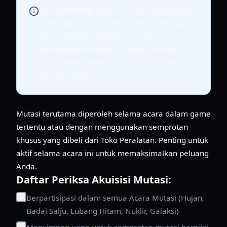
Mutasi
Pelangi
saat ini adalah yang terbaik
dalam permainan, menawarkan pengganda
5x yang besar. Meskipun langka,
menargetkan mutasi ini pada tanaman
berpenghasilan tertinggi Anda adalah
prioritas utama.
Mutasi terutama diperoleh selama acara dalam game
tertentu atau dengan menggunakan semprotan
khusus yang dibeli dari Toko Peralatan. Penting untuk
aktif selama acara ini untuk memaksimalkan peluang
Anda.
Daftar Periksa Akuisisi Mutasi:
Berpartisipasi dalam semua Acara Mutasi (Hujan,
Badai Salju, Lubang Hitam, Nuklir, Galaksi)
Menyimpan uang untuk semprotan mutasi bernilai