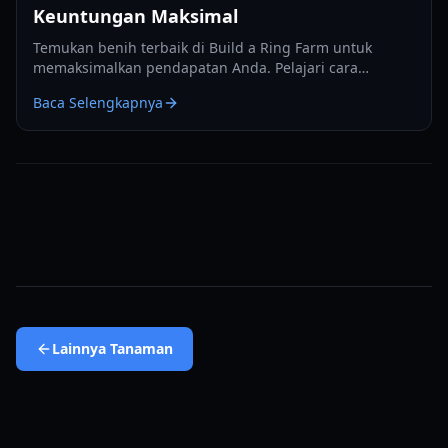
Keuntungan Maksimal
Temukan benih terbaik di Build a Ring Farm untuk
memaksimalkan pendapatan Anda. Pelajari cara
mendapatkan benih Eksotis dan Transenden seperti
Baca Selengkapnya
Moonflower dan Void Fruit untuk mendominasi papan
peringkat.
Lainnya
Tanaman