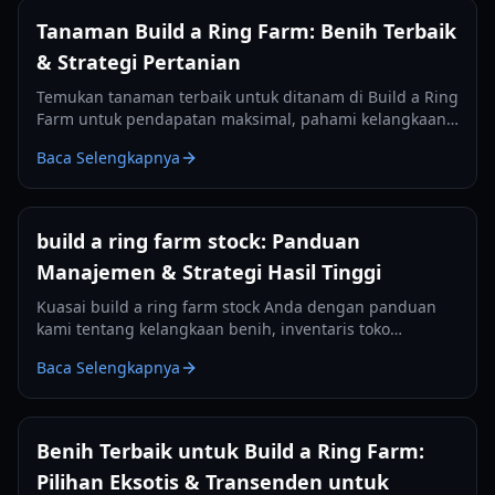
Tanaman Build a Ring Farm: Benih Terbaik
& Strategi Pertanian
Temukan tanaman terbaik untuk ditanam di Build a Ring
Farm untuk pendapatan maksimal, pahami kelangkaan
benih, waktu tumbuh, dan tata letak pertanian optimal
Baca Selengkapnya
pada tahun 2026.
build a ring farm stock: Panduan
Manajemen & Strategi Hasil Tinggi
Kuasai build a ring farm stock Anda dengan panduan
kami tentang kelangkaan benih, inventaris toko
perlengkapan, dan peningkatan hasil tinggi untuk
Baca Selengkapnya
tahun 2026.
Benih Terbaik untuk Build a Ring Farm:
Pilihan Eksotis & Transenden untuk