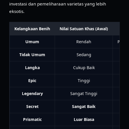
investasi dan pemeliharaan varietas yang lebih
eksotis.
Kelangkaan Benih
Nilai Satuan Khas (Awal)
Met
Umum
Rendah
Pemul
Tidak Umum
Sedang
P
Langka
Cukup Baik
P
Epic
Tinggi
Puta
Legendary
Sangat Tinggi
Puta
Secret
Sangat Baik
Puta
Prismatic
Luar Biasa
Puta