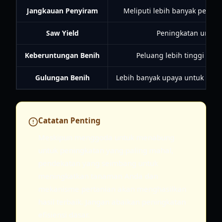
Jangkauan Penyiram
Meliputi lebih banyak petak,
Saw Yield
Peningkatan unit p
Keberuntungan Benih
Peluang lebih tinggi unt
Gulungan Benih
Lebih banyak upaya untuk men
Catatan Penting
Meskipun menggoda untuk menabung
untuk peningkatan yang paling mahal,
pendekatan yang seimbang untuk
meningkatkan tanaman Anda dan
mekanisme pertanian akan menghasilkan
hasil terbaik. Jangan abaikan peningkatan
efisiensi dasar.