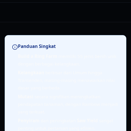
Panduan Singkat
Build a Ring Farm
memiliki 55 jenis benih unik
dengan berbagai kelangkaan.
Kelangkaan
berkisar dari Umum hingga
Transenden, masing-masing menawarkan nilai
dasar yang berbeda.
Mutasi
secara signifikan meningkatkan
pendapatan tanaman, dengan Rainbow menjadi
yang terkuat.
Penyiram
dan peningkatan
Saw Yield
sangat
penting untuk pertanian yang efisien.