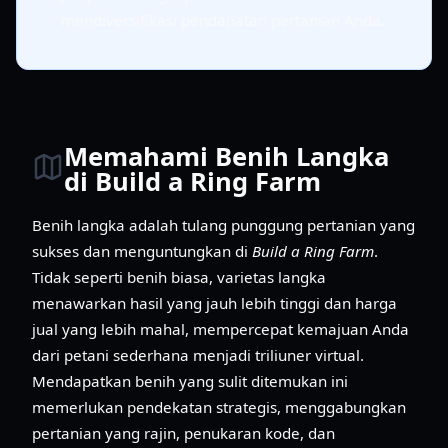
mendiversifikasi pendapatan pertanian Anda.
Memahami Benih Langka
di Build a Ring Farm
Benih langka adalah tulang punggung pertanian yang
sukses dan menguntungkan di
Build a Ring Farm
.
Tidak seperti benih biasa, varietas langka
menawarkan hasil yang jauh lebih tinggi dan harga
jual yang lebih mahal, mempercepat kemajuan Anda
dari petani sederhana menjadi triliuner virtual.
Mendapatkan benih yang sulit ditemukan ini
memerlukan pendekatan strategis, menggabungkan
pertanian yang rajin, penukaran kode, dan