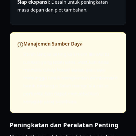
Siap ekspansi
: Desain untuk peningkatan
masa depan dan plot tambahan.
Manajemen Sumber Daya
Benih langka sering kali memiliki waktu
tumbuh yang lebih lama. Pastikan Anda
memiliki cukup lewati waktu atau siap
menunggu untuk menghindari pemborosan
benih berharga. Salah mengelola siklus
pertumbuhan dapat menyebabkan
kerugian yang signifikan.
Peningkatan dan Peralatan Penting