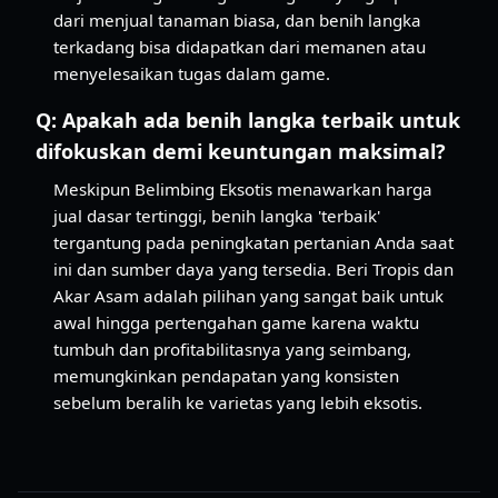
dari menjual tanaman biasa, dan benih langka
terkadang bisa didapatkan dari memanen atau
menyelesaikan tugas dalam game.
Q:
Apakah ada benih langka terbaik untuk
difokuskan demi keuntungan maksimal?
Meskipun Belimbing Eksotis menawarkan harga
jual dasar tertinggi, benih langka 'terbaik'
tergantung pada peningkatan pertanian Anda saat
ini dan sumber daya yang tersedia. Beri Tropis dan
Akar Asam adalah pilihan yang sangat baik untuk
awal hingga pertengahan game karena waktu
tumbuh dan profitabilitasnya yang seimbang,
memungkinkan pendapatan yang konsisten
sebelum beralih ke varietas yang lebih eksotis.