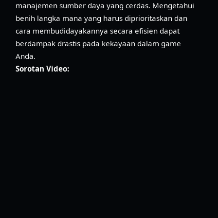
manajemen sumber daya yang cerdas. Mengetahui
benih langka mana yang harus diprioritaskan dan
cara membudidayakannya secara efisien dapat
berdampak drastis pada kekayaan dalam game
Anda.
Sorotan Video: