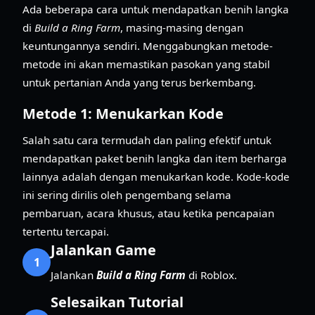
Ada beberapa cara untuk mendapatkan benih langka
di
Build a Ring Farm
, masing-masing dengan
keuntungannya sendiri. Menggabungkan metode-
metode ini akan memastikan pasokan yang stabil
untuk pertanian Anda yang terus berkembang.
Metode 1: Menukarkan Kode
Salah satu cara termudah dan paling efektif untuk
mendapatkan paket benih langka dan item berharga
lainnya adalah dengan menukarkan kode. Kode-kode
ini sering dirilis oleh pengembang selama
pembaruan, acara khusus, atau ketika pencapaian
tertentu tercapai.
Jalankan Game
1
Jalankan
Build a Ring Farm
di Roblox.
Selesaikan Tutorial