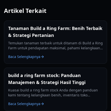
Artikel Terkait
Tanaman Build a Ring Farm: Benih Terbaik
& Strategi Pertanian
Temukan tanaman terbaik untuk ditanam di Build a Ring
Farm untuk pendapatan maksimal, pahami kelangkaan
benih, waktu tumbuh, dan tata letak pertanian optimal
Baca Selengkapnya
pada tahun 2026.
build a ring farm stock: Panduan
Manajemen & Strategi Hasil Tinggi
Kuasai build a ring farm stock Anda dengan panduan
kami tentang kelangkaan benih, inventaris toko
perlengkapan, dan peningkatan hasil tinggi untuk
Baca Selengkapnya
tahun 2026.