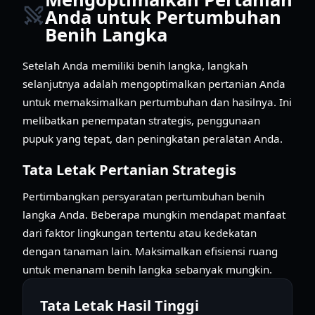
Anda untuk Pertumbuhan
Benih Langka
Setelah Anda memiliki benih langka, langkah
selanjutnya adalah mengoptimalkan pertanian Anda
untuk memaksimalkan pertumbuhan dan hasilnya. Ini
melibatkan penempatan strategis, penggunaan
pupuk yang tepat, dan peningkatan peralatan Anda.
Tata Letak Pertanian Strategis
Pertimbangkan persyaratan pertumbuhan benih
langka Anda. Beberapa mungkin mendapat manfaat
dari faktor lingkungan tertentu atau kedekatan
dengan tanaman lain. Maksimalkan efisiensi ruang
untuk menanam benih langka sebanyak mungkin.
Tata Letak Hasil Tinggi