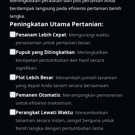
Meningkatkan peralatan dan plot pertanian Anda
berdampak langsung pada efisiensi pertanian benih
langka.
Peningkatan Utama Pertanian:
Penanam Lebih Cepat
: Mengurangi waktu
penanaman untuk pertanian besar.
Pupuk yang Ditingkatkan
: Meningkatkan
kecepatan pertumbuhan dan hasil secara
signifikan.
Plot Lebih Besar
: Menambah jumlah tanaman
yang dapat Anda tanam secara bersamaan.
Pemanen Otomatis
: Merampingkan pemanenan
untuk efisiensi maksimum.
Perangkat Lewati Waktu
: Menumbuhkan
tanaman secara instan, sangat berguna untuk
benih langka dengan pertumbuhan lama.