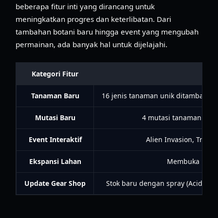
beberapa fitur inti yang dirancang untuk
meningkatkan progres dan keterlibatan. Dari
tambahan botani baru hingga event yang mengubah
permainan, ada banyak hal untuk dijelajahi.
Kategori Fitur
De
Tanaman Baru
16 jenis tanaman unik ditambahkan,
Mutasi Baru
4 mutasi tanaman baru,
Event Interaktif
Alien Invasion, Trucke
Ekspansi Lahan
Membuka lantai
Update Gear Shop
Stok baru dengan spray (Acid, Au