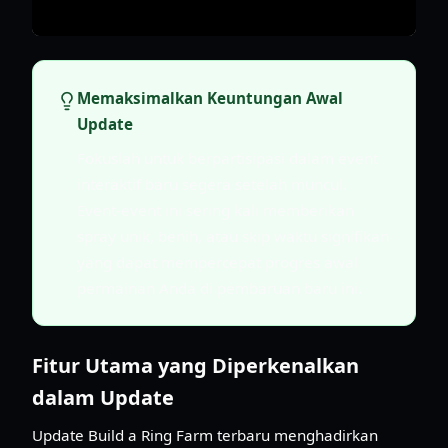
Memaksimalkan Keuntungan Awal
Update
Fokuslah untuk berpartisipasi dalam event
interaktif baru segera setelah muncul.
Event-event ini sering kali memberikan
spray unik, benih, atau skip waktu signifikan
yang dapat mempercepat progres awal
permainan Anda di pembaruan baru ini.
Fitur Utama yang Diperkenalkan
dalam Update
Update Build a Ring Farm terbaru menghadirkan