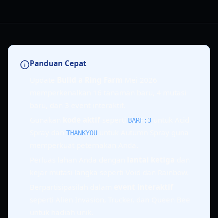
Panduan Cepat
Update
Build a Ring Farm
Mei 2026
memperkenalkan 16 tanaman baru, 4 mutasi
baru, dan 3 event interaktif.
Gunakan
kode aktif
seperti
untuk Acid
BARF:3
Spray dan
untuk Autumn Spray guna
THANKYOU
memperkuat peternakan Anda.
Perluas lahan Anda dengan
lantai ketiga
dan
kejar mutasi langka seperti Void dan Rainbow.
Berpartisipasilah dalam
event interaktif
seperti Alien Invasion, Trucker, dan Queen Bee
untuk hadiah unik.