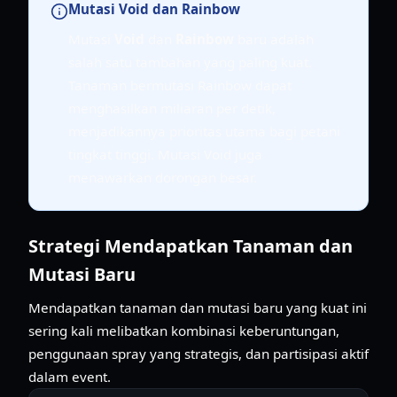
Mutasi Void dan Rainbow
Mutasi
Void
dan
Rainbow
baru adalah
salah satu tambahan yang paling kuat.
Tanaman bermutasi Rainbow dapat
menghasilkan miliaran per detik,
menjadikannya prioritas utama bagi petani
tingkat tinggi. Mutasi Void juga
menawarkan dorongan besar.
Strategi Mendapatkan Tanaman dan
Mutasi Baru
Mendapatkan tanaman dan mutasi baru yang kuat ini
sering kali melibatkan kombinasi keberuntungan,
penggunaan spray yang strategis, dan partisipasi aktif
dalam event.