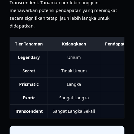
Transcendent. Tanaman tier lebih tinggi ini
menawarkan potensi pendapatan yang meningkat
secara signifikan tetapi jauh lebih langka untuk
didapatkan.
Tier Tanaman
Kelangkaan
Pendapatan Ra
Legendary
Umum
Secret
Tidak Umum
Pul
Prismatic
Langka
Rat
Exotic
Sangat Langka
M
Transcendent
Sangat Langka Sekali
T