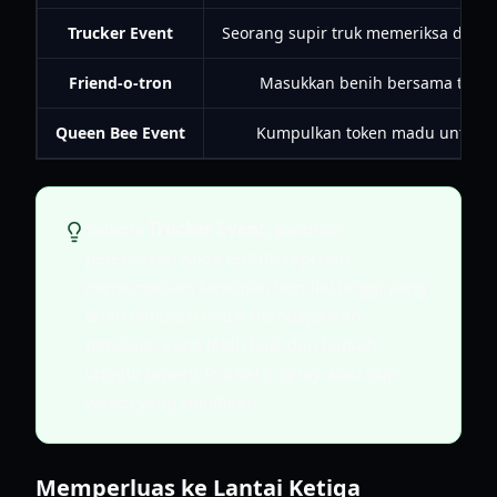
Trucker Event
Seorang supir truk memeriksa dan m
Friend-o-tron
Masukkan benih bersama teman 
Queen Bee Event
Kumpulkan token madu untuk di
Selama
Trucker Event
, pastikan
peternakan Anda tertata rapi dan
menampilkan tanaman bernilai tinggi yang
telah dimutasi untuk mendapatkan
penilaian yang lebih baik dan hadiah
unggul seperti Trucker's Spray atau skip
waktu yang signifikan.
Memperluas ke Lantai Ketiga