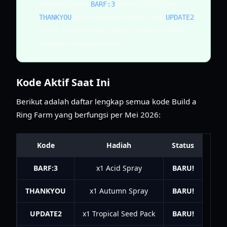
ditambahkan:
untuk Acid Spray,
BARF:3
untuk Autumn Spray, dan
THANKYOU
UPDATE2
untuk Tropical Seed Pack! Pastikan untuk
segera menukarkannya.
Kode Aktif Saat Ini
Berikut adalah daftar lengkap semua kode Build a
Ring Farm yang berfungsi per Mei 2026:
Kode
Hadiah
Status
BARF:3
x1 Acid Spray
BARU!
THANKYOU
x1 Autumn Spray
BARU!
UPDATE2
x1 Tropical Seed Pack
BARU!