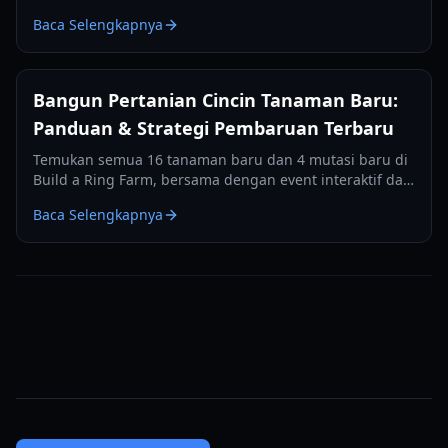
untuk mengembangkan pertanian Anda dan menjadi
Baca Selengkapnya
pemain terkaya.
Bangun Pertanian Cincin Tanaman Baru:
Panduan & Strategi Pembaruan Terbaru
Temukan semua 16 tanaman baru dan 4 mutasi baru di
Build a Ring Farm, bersama dengan event interaktif dan
tips optimasi untuk pertanian Anda.
Baca Selengkapnya