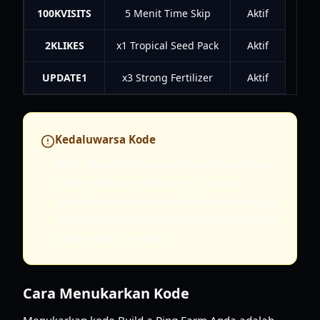
100KVISITS
5 Menit Time Skip
Aktif
2KLIKES
x1 Tropical Seed Pack
Aktif
UPDATE1
x3 Strong Fertilizer
Aktif
Kedaluwarsa Kode
Kode dapat kedaluwarsa kapan saja tanpa
pemberitahuan sebelumnya. Sangat
disarankan untuk menukarkannya sesegera
mungkin guna memastikan Anda menerima
hadiah gratis tersebut.
Cara Menukarkan Kode
Menukarkan kode Build a Ring Farm Anda adalah