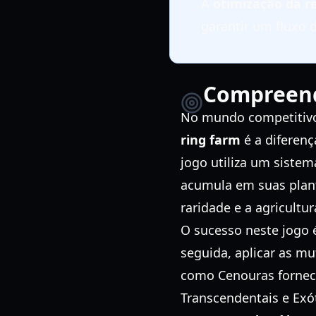
A
otimização da r
garantir um fluxo d
Compreende
No mundo competitivo
ring farm
é a diferenç
jogo utiliza um sist
acumula em suas plant
raridade e a agricult
O sucesso neste jogo é
seguida, aplicar as 
como Cenouras fornecem
Transcendentais e Exó