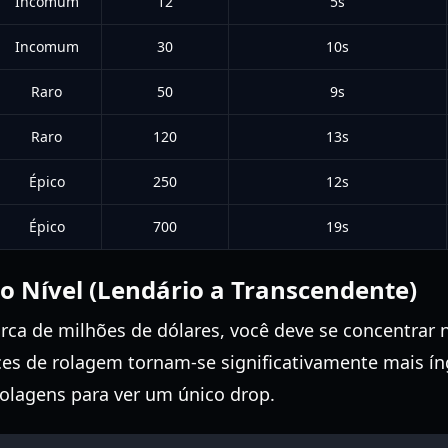
Incomum
12
5s
Incomum
30
10s
Raro
50
9s
Raro
120
13s
Épico
250
12s
Épico
700
19s
o Nível (Lendário a Transcendente)
arca de milhões de dólares, você deve se concentrar
nces de rolagem tornam-se significativamente mais í
rolagens para ver um único drop.