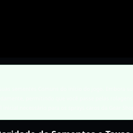
suas sementes Comuns do início do jogo. Embora sua
idamente, permitindo que você passe pelas rolagens
l inicial necessário para os sprays caros da Gear Sho