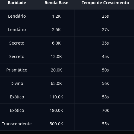
Raridade
Renda Base
Tempo de Crescimento
Lendário
1.2K
25s
Lendário
2.5K
27s
Secreto
6.0K
35s
Secreto
12.0K
45s
Prismático
20.0K
50s
Divino
65.0K
56s
Exótico
110.0K
58s
Exótico
180.0K
70s
Transcendente
500.0K
55s