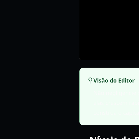
Visão do Editor
Não negligencie 
elas crescem rap
construa o capita