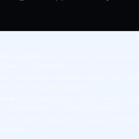
ild a ring farm
variam de Comum a Transcendente,
 quanto 1 em 25 trilhões.
cem multiplicadores de renda massivos, com a muta
ento de 5x nos ganhos da planta.
lagem
é a principal forma de adquirir sementes de al
cotes de Sementes ou o Coletor de Sementes.
s
como o Evento Galáxia são cruciais para obter muta
s em sprays.