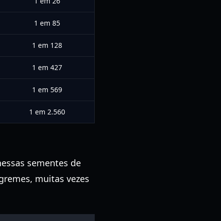
1 em 26
1 em 85
1 em 128
1 em 427
1 em 569
1 em 2.560
 nessas sementes de
ngremes, muitas vezes