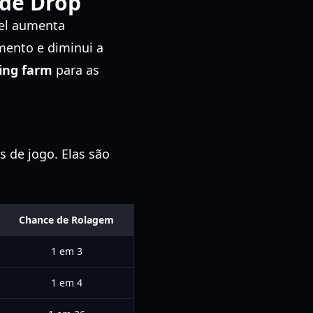
 de Drop
vel aumenta
mento e diminui a
ring farm
para as
s de jogo. Elas são
Chance de Rolagem
1 em 3
1 em 4