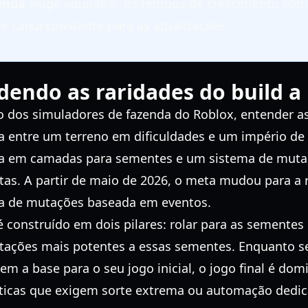
enda
exige equilibrar os tempos de crescimento com
e caixa constante para as atualizações.
ndo as raridades do build a 
 dos simuladores de fazenda do Roblox, entender a
a entre um terreno em dificuldades e um império de 
ema em camadas para sementes e um sistema de muta
as. A partir de maio de 2026, o meta mudou para a 
ura de mutações baseada em eventos.
 construído em dois pilares: rolar para as sementes
mutações mais potentes a essas sementes. Enquanto
 a base para o seu jogo inicial, o jogo final é dom
ticas que exigem sorte extrema ou automação dedic