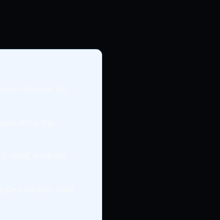
 com chances de
ção Arco-Íris
to nível, embora
ções de alto nível