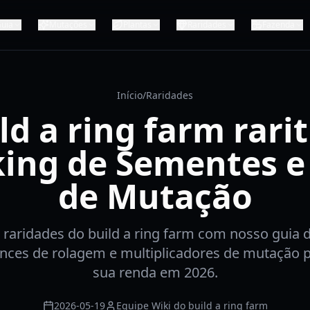
uia
Mutações
Plantas
Raridades
Fazenda
Início
/
Raridades
ld a ring farm rarit
ing de Sementes e
de Mutação
raridades do build a ring farm com nosso guia 
nces de rolagem e multiplicadores de mutação 
sua renda em 2026.
2026-05-19
Equipe Wiki do build a ring farm