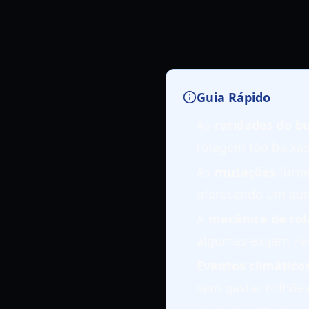
Guia Rápido
As
raridades do bu
rolagem tão baixas
As
mutações
forne
oferecendo um aum
A
mecânica de ro
algumas exijam Pa
Eventos climático
sem gastar trilhõe