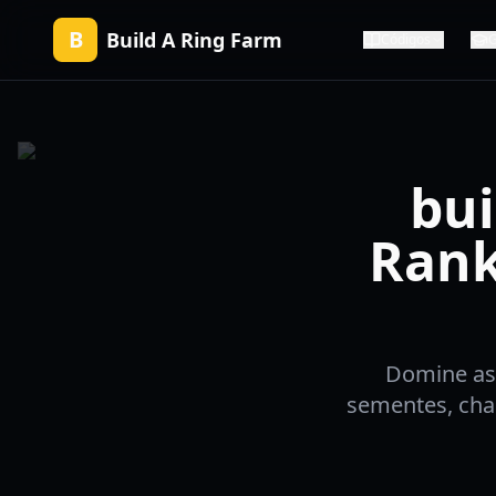
B
Build A Ring Farm
Códigos
G
bui
Rank
Domine as 
sementes, cha