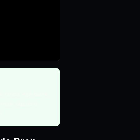
 renda seja baixa,
 mais rápido e
p.