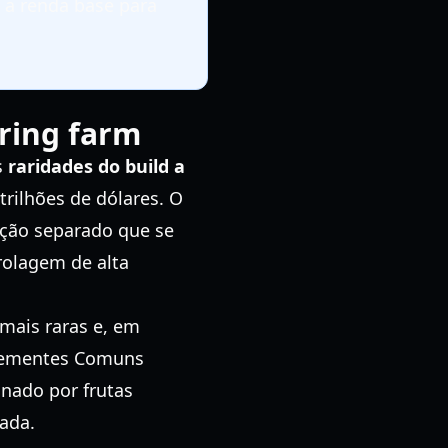
 a renda base para
ring farm
s
raridades do build a
trilhões de dólares. O
ção separado que se
rolagem de alta
 mais raras e, em
 sementes Comuns
inado por frutas
ada.