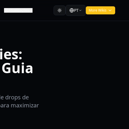
PT
Atualizações
More Wikis
ies:
 Guia
de drops de
para maximizar