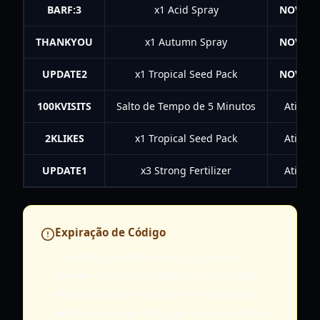
BARF:3
x1 Acid Spray
NOVO!
THANKYOU
x1 Autumn Spray
NOVO!
UPDATE2
x1 Tropical Seed Pack
NOVO!
100KVISITS
Salto de Tempo de 5 Minutos
Ativo
2KLIKES
x1 Tropical Seed Pack
Ativo
UPDATE1
x3 Strong Fertilizer
Ativo
Expiração de Código
Os códigos podem expirar a qualquer
momento sem aviso prévio. É altamente
recomendável resgatá-los o mais rápido
possível para garantir que você receba suas