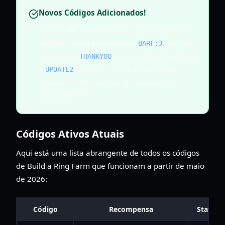
Novos Códigos Adicionados!
A partir de 18 de maio de 2026, três novos
códigos foram adicionados:
para um
BARF:3
Acid Spray,
para um Autumn Spray
THANKYOU
e
para um Pacote de Sementes
UPDATE2
Tropicais! Certifique-se de resgatá-los
rapidamente.
Códigos Ativos Atuais
Aqui está uma lista abrangente de todos os códigos
de Build a Ring Farm que funcionam a partir de maio
de 2026:
Código
Recompensa
Status