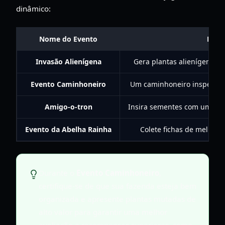
dinâmico:
Nome do Evento
Desc
Invasão Alienígena
Gera plantas alienígenas o
Evento Caminhoneiro
Um caminhoneiro inspeciona
Amigo-o-tron
Insira sementes com um ami
Evento da Abelha Rainha
Colete fichas de mel par
Durante o
Evento Caminhoneiro
,
certifique-se de que sua fazenda esteja bem
organizada e apresente plantas mutadas de
alto valor para garantir uma melhor
avaliação e recompensas superiores, como