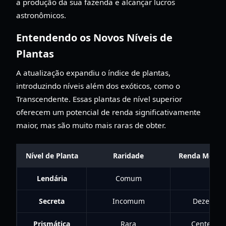
a produção da sua fazenda e alcançar lucros
astronômicos.
Entendendo os Novos Níveis de
Plantas
A atualização expandiu o índice de plantas,
introduzindo níveis além dos exóticos, como o
Transcendente. Essas plantas de nível superior
oferecem um potencial de renda significativamente
maior, mas são muito mais raras de obter.
Nível de Planta
Raridade
Renda Média 
Lendária
Comum
Mil
Secreta
Incomum
Dezenas 
Prismática
Rara
Centenas 