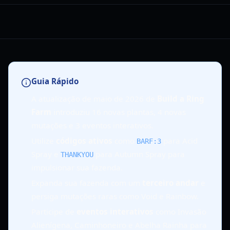
Guia Rápido
A atualização de maio de 2026 de
Build a Ring
Farm
introduziu 16 novas plantas, 4 novas
mutações e 3 eventos interativos.
Utilize
códigos ativos
como
para Acid
BARF:3
Spray e
para Autumn Spray para
THANKYOU
impulsionar sua fazenda.
Expanda sua fazenda com um
terceiro andar
e
persiga mutações raras como Void e Rainbow.
Participe de
eventos interativos
como Invasão
Alienígena, Caminhoneiro e Abelha Rainha para