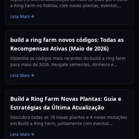
a Ring Farm no Roblox, com novas plantas, eventos,
mutações e códigos ativos para recompensas gratuitas.
Leia Mais
build a ring farm novos códigos: Todas as
Recompensas Ativas (Maio de 2026)
Obtenha os códigos mais recentes do build a ring farm
para maio de 2026. Resgate sementes, dinheiro e
fertilizantes grátis para expandir sua fazenda e se
Leia Mais
tornar o jogador mais rico.
Build a Ring Farm Novas Plantas: Guia e
Estratégias da Última Atualização
Descubra todas as 16 novas plantas e 4 novas mutações
em Build a Ring Farm, juntamente com eventos
interativos e dicas de otimização para sua fazenda.
Leia Mais