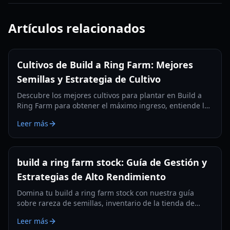
Artículos relacionados
Cultivos de Build a Ring Farm: Mejores
Semillas y Estrategia de Cultivo
Descubre los mejores cultivos para plantar en Build a
Ring Farm para obtener el máximo ingreso, entiende las
rarezas de las semillas, los tiempos de crecimiento y los
Leer más
diseños óptimos de cultivo en 2026.
build a ring farm stock: Guía de Gestión y
Estrategias de Alto Rendimiento
Domina tu build a ring farm stock con nuestra guía
sobre rareza de semillas, inventario de la tienda de
equipamiento y mejoras de alto rendimiento para 2026.
Leer más