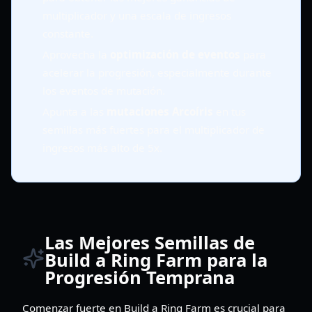
multiplicador y una escala de ingresos
constante.
Aprovecha la
optimización de eventos
para
acelerar la progresión, especialmente durante
los eventos de mutación.
Apunta a las
mutaciones Arcoíris
en tus
semillas más fuertes para el multiplicador de
ingresos más alto de 5x.
Las Mejores Semillas de
Build a Ring Farm para la
Progresión Temprana
Comenzar fuerte en Build a Ring Farm es crucial para