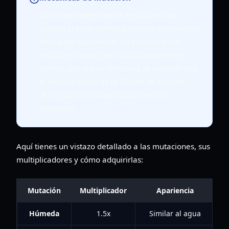
Las mutaciones solo se aplicarán a tus
plantas si estás en línea durante los eventos
del juego. Las plantas no pueden tener
múltiples mutaciones simultáneamente;
aplicar una nueva eliminará la anterior. Usa
el Aerosol Ácido de la Tienda de Equipos
($1M) para eliminar mutaciones no
deseadas.
Aquí tienes un vistazo detallado a las mutaciones, sus
multiplicadores y cómo adquirirlas:
Mutación
Multiplicador
Apariencia
Húmeda
1.5x
Similar al agua