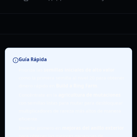
Guía Rápida
Prioriza las
semillas iniciales de alto valor
como la primera semilla al nivel 20 para obtener
dinero rápido en
Build a Ring Farm
.
Concéntrate en la
agricultura de mutaciones
con semillas listas para mutar para desbloquear
multiplicadores de rareza más altos de manera
eficiente.
Invierte primero en
mejoras del anillo exterior
para obtener las mejores ganancias de