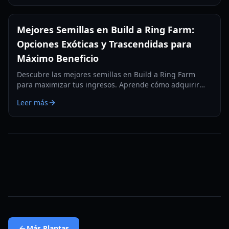
Mejores Semillas en Build a Ring Farm:
Opciones Exóticas y Trascendidas para
Máximo Beneficio
Descubre las mejores semillas en Build a Ring Farm
para maximizar tus ingresos. Aprende cómo adquirir
semillas Exóticas y Trascendidas como la Flor Lunar y la
Leer más
Fruta del Vacío para dominar las tablas de clasificación.
Más
Plantas