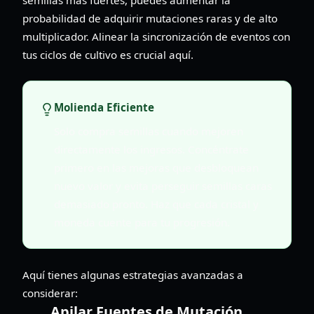
probabilidad de adquirir mutaciones raras y de alto
multiplicador. Alinear la sincronización de eventos con
tus ciclos de cultivo es crucial aquí.
Molienda Eficiente
Solo compra semillas cuando mejoren
directamente los ingresos. Concéntrate
primero en las mejoras que desbloquean
nuevo valor y evita perseguir semillas caras
demasiado pronto. Haz que cada cristal y
moneda cuente para tu progresión.
Aquí tienes algunas estrategias avanzadas a
considerar:
Apilar Fuentes de Mutación