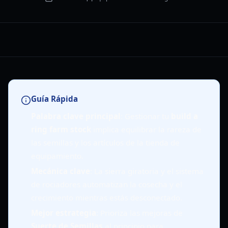
Guía Rápida
Palabra clave principal
: Gestionar tu
build a
ring farm stock
implica equilibrar la rareza de
las semillas y los artículos de la tienda de
equipamiento.
Mecánica clave
: La sierra giratoria y el sistema
de rociadores automatizan la cosecha y el
crecimiento mientras estás desconectado.
Mejor estrategia
: Prioriza las mejoras de
Suerte de Semillas
al principio para