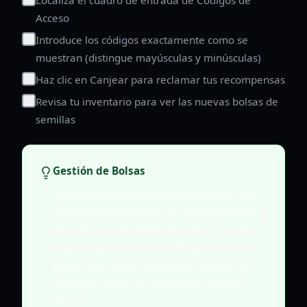
Acceso
Introduce los códigos exactamente como se
muestran (distingue mayúsculas y minúsculas)
Haz clic en Canjear para reclamar tus recompensas
Revisa tu inventario para ver las nuevas bolsas de
semillas
Gestión de Bolsas
No abras todas tus bolsas de semillas a la
vez. Guarda las bolsas de alto nivel (como la
bolsa de semillas tropicales) para cuando
hayas mejorado tus estadísticas de Suerte,
ya que algunas bolsas pueden escalar su
contenido según tu nivel de progresión
actual.