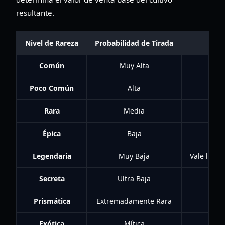
resultante.
Nivel de Rareza
Probabilidad de Tirada
Común
Muy Alta
Poco Común
Alta
R
Rara
Media
Épica
Baja
E
Legendaria
Muy Baja
Vale la pe
Secreta
Ultra Baja
Prismática
Extremadamente Rara
Exótica
Mítica
Pr