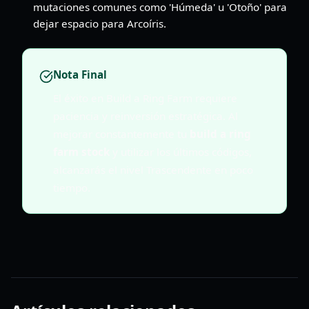
mutaciones comunes como 'Húmeda' u 'Otoño' para
dejar espacio para Arcoíris.
Nota Final
El éxito en Build a Ring Farm requiere
paciencia y reinversión estratégica. Al
mejorar constantemente tu
build a ring
farm stock
y utilizar los últimos códigos,
alcanzarás el nivel Trascendente en poco
tiempo.