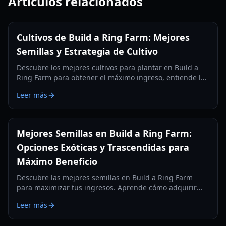
Artículos relacionados
Cultivos de Build a Ring Farm: Mejores
Semillas y Estrategia de Cultivo
Descubre los mejores cultivos para plantar en Build a
Ring Farm para obtener el máximo ingreso, entiende las
rarezas de las semillas, los tiempos de crecimiento y los
Leer más
diseños óptimos de cultivo en 2026.
Mejores Semillas en Build a Ring Farm:
Opciones Exóticas y Trascendidas para
Máximo Beneficio
Descubre las mejores semillas en Build a Ring Farm
para maximizar tus ingresos. Aprende cómo adquirir
semillas Exóticas y Trascendidas como la Flor Lunar y la
Leer más
Fruta del Vacío para dominar las tablas de clasificación.