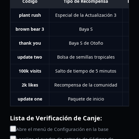
Código
Tipo de Recompensa
Estad
plant rush
Especial de la Actualización 3
A
brown bear 3
Baya S
A
thank you
Baya S de Otoño
A
update two
Bolsa de semillas tropicales
A
100k visits
Salto de tiempo de 5 minutos
A
2k likes
Recompensa de la comunidad
A
update one
Paquete de inicio
A
Lista de Verificación de Canje:
Abre el menú de Configuración en la base
Localiza el cuadro de entrada de Códigos de