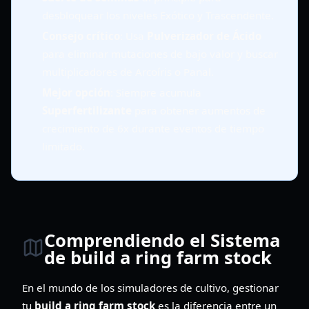
desbloquear los niveles Exótico y Trascendente.
Consejo crítico
: Usa
Pulverizador de Ácido
para eliminar mutaciones de bajo valor y buscar
multiplicadores de Arcoíris o Panal.
Mejor opción
: Siempre acumula
Superfertilizante
para obtener aumentos de
crecimiento de 6x durante eventos de tiempo
limitado.
Comprendiendo el Sistema
de build a ring farm stock
En el mundo de los simuladores de cultivo, gestionar
tu
build a ring farm stock
es la diferencia entre un