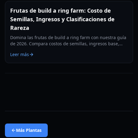
Frutas de build a ring farm: Costo de
Semillas, Ingresos y Clasificaciones de
Rareza
Domina las frutas de build a ring farm con nuestra guía
de 2026. Compara costos de semillas, ingresos base,
tiempos de crecimiento y descubre los mejores cultivos
Leer más
de alta rareza para dinero rápido.
Más
Plantas