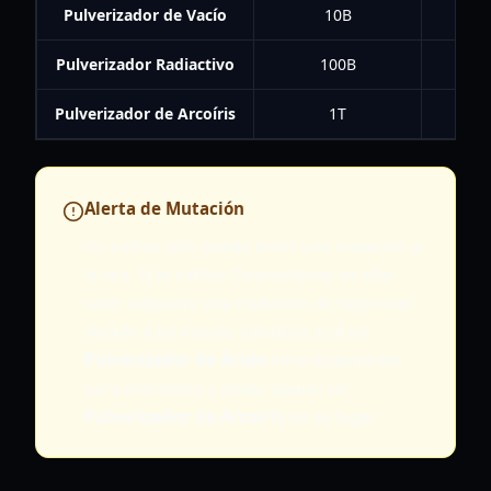
Pulverizador de Vacío
10B
Pulverizador Radiactivo
100B
Pulverizador de Arcoíris
1T
Alerta de Mutación
Un cultivo solo puede tener una mutación a
la vez. Si tu cultivo Trascendente de alto
valor adquiere una mutación de bajo nivel
debido a un evento climático, usa un
Pulverizador de Ácido
inmediatamente
para eliminarla y poder aplicar un
Pulverizador de Arcoíris
en su lugar.