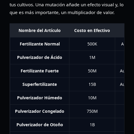
tus cultivos. Una mutación añade un efecto visual y, lo
que es más importante, un multiplicador de valor.
Nombre del Artículo
Costo en Efectivo
Fertilizante Normal
500K
Aumen
Pulverizador de Ácido
1M
E
Fertilizante Fuerte
50M
Aument
Superfertilizante
15B
Aument
Pulverizador Húmedo
10M
Pulverizador Congelado
750M
Pulverizador de Otoño
1B