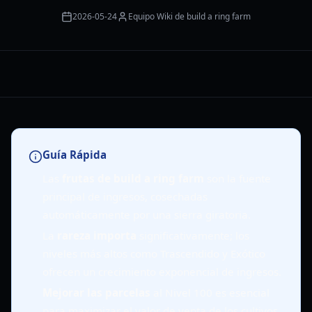
2026-05-24
Equipo Wiki de build a ring farm
Guía Rápida
Las
frutas de build a ring farm
son la fuente
principal de ingresos, cosechadas
automáticamente por una sierra giratoria.
La
rareza importa
significativamente; los
niveles más altos como Trascendido y Exótico
ofrecen un crecimiento exponencial de ingresos.
Mejorar las parcelas
al Nivel 100 es esencial
para maximizar el valor de venta de los cultivos