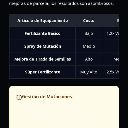
mejoras de parcela, los resultados son asombrosos.
Artículo de Equipamiento
Costo
Benef
Fertilizante Básico
Bajo
1.2x Veloc
Spray de Mutación
Medio
Apl
Mejora de Tirada de Semillas
Alto
Mejor S
Súper Fertilizante
Muy Alto
2.5x Veloc
Gestión de Mutaciones
No uses sprays de mutación caros en
cultivos Comunes o Poco Comunes. El
aumento porcentual se desperdicia en