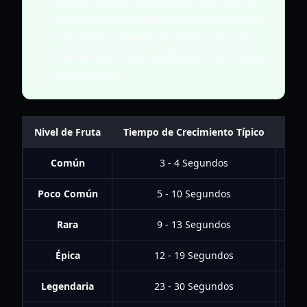
sobre el número de parcelas. Una fruta de
alta rareza a menudo supera en ganancias
a un anillo completo de cultivos comunes,
ahorrándote costos significativos de mejora
a largo plazo.
Nivel de Fruta
Tiempo de Crecimiento Típico
Mé
Común
3 - 4 Segundos
Tira
Poco Común
5 - 10 Segundos
Rara
9 - 13 Segundos
Épica
12 - 19 Segundos
Legendaria
23 - 30 Segundos