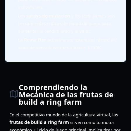
individuales.
Los
sprays de mutación
y los fertilizantes son
herramientas críticas de mitad de juego para
aumentar el rendimiento y el valor.
La
Reina Flor
actualmente ostenta el récord del
valor de venta base más alto con $750K.
Comprendiendo la
Mecánica de las frutas de
build a ring farm
En el competitivo mundo de la agricultura virtual, las
frutas de build a ring farm
sirven como tu motor
económico. El ciclo de juego principal implica tirar por