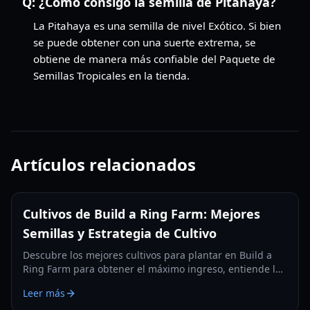
Q:
¿Cómo consigo la semilla de Pitahaya?
La Pitahaya es una semilla de nivel Exótico. Si bien
se puede obtener con una suerte extrema, se
obtiene de manera más confiable del Paquete de
Semillas Tropicales en la tienda.
Artículos relacionados
Cultivos de Build a Ring Farm: Mejores
Semillas y Estrategia de Cultivo
Descubre los mejores cultivos para plantar en Build a
Ring Farm para obtener el máximo ingreso, entiende las
rarezas de las semillas, los tiempos de crecimiento y los
Leer más
diseños óptimos de cultivo en 2026.