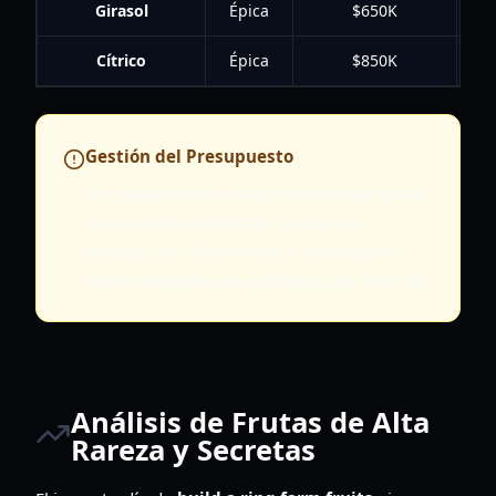
Girasol
Épica
$650K
Cítrico
Épica
$850K
Gestión del Presupuesto
No gastes todo tu dinero en semillas Épicas
si no puedes permitirte mejorar las
parcelas. Un Cítrico Nivel 1 a menudo es
menos rentable que un Melocotón Nivel 50.
Análisis de Frutas de Alta
Rareza y Secretas