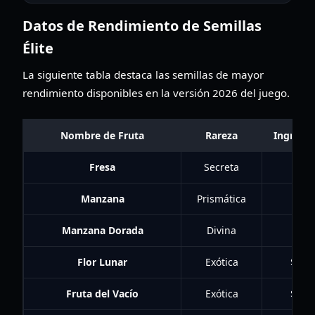
Datos de Rendimiento de Semillas
Élite
La siguiente tabla destaca las semillas de mayor
rendimiento disponibles en la versión 2026 del juego.
Nombre de Fruta
Rareza
Ingreso
Fresa
Secreta
$6K
Manzana
Prismática
$20
Manzana Dorada
Divina
$65
Flor Lunar
Exótica
$110
Fruta del Vacío
Exótica
$180