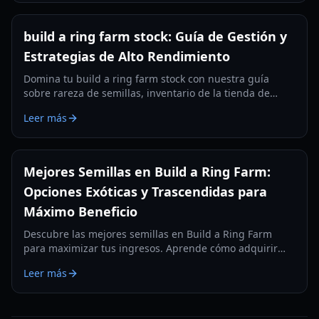
build a ring farm stock: Guía de Gestión y
Estrategias de Alto Rendimiento
Domina tu build a ring farm stock con nuestra guía
sobre rareza de semillas, inventario de la tienda de
equipamiento y mejoras de alto rendimiento para 2026.
Leer más
Mejores Semillas en Build a Ring Farm:
Opciones Exóticas y Trascendidas para
Máximo Beneficio
Descubre las mejores semillas en Build a Ring Farm
para maximizar tus ingresos. Aprende cómo adquirir
semillas Exóticas y Trascendidas como la Flor Lunar y la
Leer más
Fruta del Vacío para dominar las tablas de clasificación.