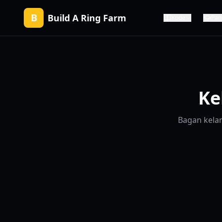
B
Build A Ring Farm
Kode
Pan
Ke
Bagan kelan