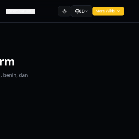
ID
Pembaruan
More Wikis
arm
, benih, dan