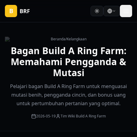
B
BRF
Beranda
/
Kelangkaan
Bagan Build A Ring Farm:
Memahami Pengganda &
Mutasi
Pelajari bagan Build A Ring Farm untuk menguasai
mutasi benih, pengganda cincin, dan bonus uang
untuk pertumbuhan pertanian yang optimal.
2026-05-19
Tim Wiki Build A Ring Farm