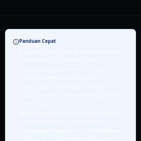
Panduan Cepat
Bagan Build A Ring Farm
sangat penting untuk
memahami mekanika permainan.
Pengganda cincin
memberikan bonus
signifikan berdasarkan penempatan.
Mutasi benih
menawarkan berbagai
peningkatan hasil, dengan Honeycomb sebagai
yang tertinggi.
Acara Mutasi
memicu peluang bagi tanaman
untuk mendapatkan mutasi yang kuat.
Peningkatan Sprinkler
dan
Saw Yield
secara
langsung meningkatkan efisiensi pertanian.