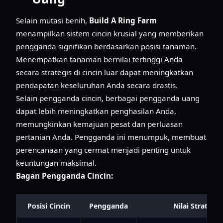
Selain mutasi benih,
Build A Ring Farm
menampilkan sistem cincin krusial yang memberikan
pengganda signifikan berdasarkan posisi tanaman.
Menempatkan tanaman bernilai tertinggi Anda
secara strategis di cincin luar dapat meningkatkan
pendapatan keseluruhan Anda secara drastis.
Selain pengganda cincin, berbagai pengganda uang
dapat lebih meningkatkan penghasilan Anda,
memungkinkan kemajuan pesat dan perluasan
pertanian Anda. Pengganda ini menumpuk, membuat
perencanaan yang cermat menjadi penting untuk
keuntungan maksimal.
Bagan Pengganda Cincin:
Posisi Cincin
Pengganda
Nilai Strategis