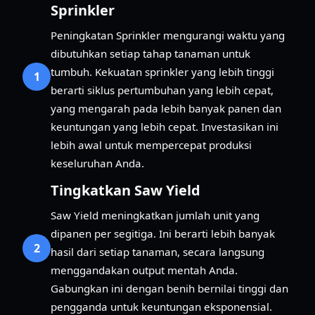
Sprinkler
Peningkatan Sprinkler mengurangi waktu yang
dibutuhkan setiap tahap tanaman untuk
tumbuh. Kekuatan sprinkler yang lebih tinggi
1
berarti siklus pertumbuhan yang lebih cepat,
yang mengarah pada lebih banyak panen dan
keuntungan yang lebih cepat. Investasikan ini
lebih awal untuk mempercepat produksi
keseluruhan Anda.
Tingkatkan Saw Yield
Saw Yield meningkatkan jumlah unit yang
dipanen per segitiga. Ini berarti lebih banyak
2
hasil dari setiap tanaman, secara langsung
menggandakan output mentah Anda.
Gabungkan ini dengan benih bernilai tinggi dan
pengganda untuk keuntungan eksponensial.