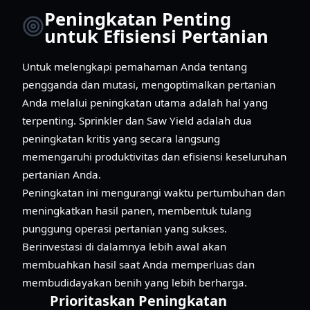
Peningkatan Penting
untuk Efisiensi Pertanian
Untuk melengkapi pemahaman Anda tentang
pengganda dan mutasi, mengoptimalkan pertanian
Anda melalui peningkatan utama adalah hal yang
terpenting. Sprinkler dan Saw Yield adalah dua
peningkatan kritis yang secara langsung
memengaruhi produktivitas dan efisiensi keseluruhan
pertanian Anda.
Peningkatan ini mengurangi waktu pertumbuhan dan
meningkatkan hasil panen, membentuk tulang
punggung operasi pertanian yang sukses.
Berinvestasi di dalamnya lebih awal akan
membuahkan hasil saat Anda memperluas dan
membudidayakan benih yang lebih berharga.
Prioritaskan Peningkatan