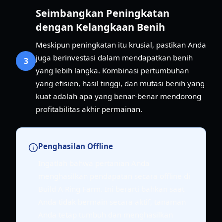
Seimbangkan Peningkatan
dengan Kelangkaan Benih
Meskipun peningkatan itu krusial, pastikan Anda
juga berinvestasi dalam mendapatkan benih
3
yang lebih langka. Kombinasi pertumbuhan
yang efisien, hasil tinggi, dan mutasi benih yang
kuat adalah apa yang benar-benar mendorong
profitabilitas akhir permainan.
Penghasilan Offline
Ingatlah bahwa pertanian Anda
menghasilkan pendapatan secara offline di
Build A Ring Farm. Ini berarti bahkan saat
Anda tidak bermain secara aktif, tanaman
Anda tetap tumbuh dan menghasilkan