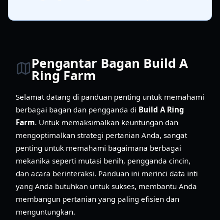
Pengantar Bagan Build A
Ring Farm
Selamat datang di panduan penting untuk memahami
berbagai bagan dan pengganda di
Build A Ring
Farm
. Untuk memaksimalkan keuntungan dan
mengoptimalkan strategi pertanian Anda, sangat
penting untuk memahami bagaimana berbagai
mekanika seperti mutasi benih, pengganda cincin,
dan acara berinteraksi. Panduan ini merinci data inti
yang Anda butuhkan untuk sukses, membantu Anda
membangun pertanian yang paling efisien dan
menguntungkan.