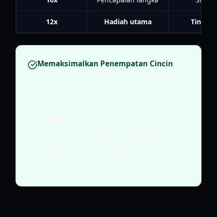
12x
Hadiah utama
Tingkat
Memaksimalkan Penempatan Cincin
Selalu bertujuan untuk menempatkan benih
Anda yang paling berharga dan bermutasi
tinggi di Cincin Luar untuk memanfaatkan
pengganda 19x
. Strategi ini,
dikombinasikan dengan pengganda uang
yang tinggi, adalah cara tercepat untuk
mengumpulkan kekayaan di Build A Ring
Farm.