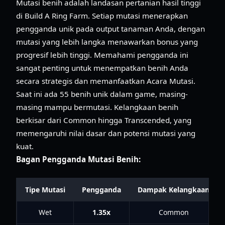
Mutasi benih adalah landasan pertanian hasil tinggi
di Build A Ring Farm. Setiap mutasi menerapkan
pengganda unik pada output tanaman Anda, dengan
mutasi yang lebih langka menawarkan bonus yang
progresif lebih tinggi. Memahami pengganda ini
sangat penting untuk menempatkan benih Anda
secara strategis dan memanfaatkan Acara Mutasi.
Saat ini ada 55 benih unik dalam game, masing-
masing mampu bermutasi. Kelangkaan benih
berkisar dari Common hingga Transcended, yang
memengaruhi nilai dasar dan potensi mutasi yang
kuat.
Bagan Pengganda Mutasi Benih:
Tipe Mutasi
Pengganda
Dampak Kelangkaan
Wet
1.35x
Common