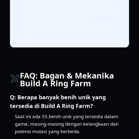
pendapatan. Mengoptimalkan pertanian
Anda dengan peningkatan dan pengganda
yang tepat memastikan Anda
memaksimalkan aliran pendapatan pasif
ini.
FAQ: Bagan & Mekanika
Build A Ring Farm
Q:
Berapa banyak benih unik yang
tersedia di Build A Ring Farm?
Saat ini ada 55 benih unik yang tersedia dalam
game, masing-masing dengan kelangkaan dan
potensi mutasi yang berbeda.