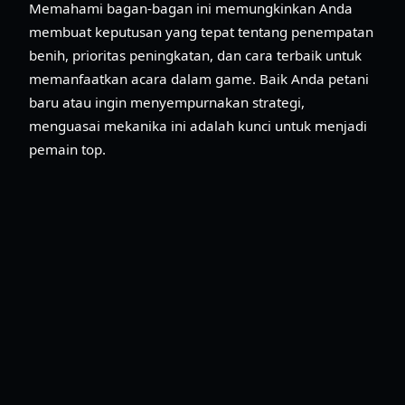
Memahami bagan-bagan ini memungkinkan Anda
membuat keputusan yang tepat tentang penempatan
benih, prioritas peningkatan, dan cara terbaik untuk
memanfaatkan acara dalam game. Baik Anda petani
baru atau ingin menyempurnakan strategi,
menguasai mekanika ini adalah kunci untuk menjadi
pemain top.