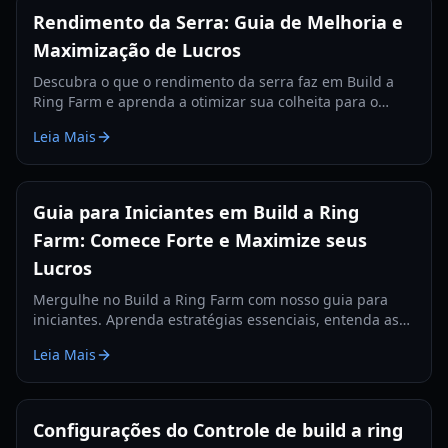
Rendimento da Serra: Guia de Melhoria e
Maximização de Lucros
Descubra o que o rendimento da serra faz em Build a
Ring Farm e aprenda a otimizar sua colheita para o
máximo de ganhos em dinheiro em 2026.
Leia Mais
Guia para Iniciantes em Build a Ring
Farm: Comece Forte e Maximize seus
Lucros
Mergulhe no Build a Ring Farm com nosso guia para
iniciantes. Aprenda estratégias essenciais, entenda as
mutações e descubra como otimizar sua fazenda para
Leia Mais
obter a renda máxima em 2026.
Configurações do Controle de build a ring