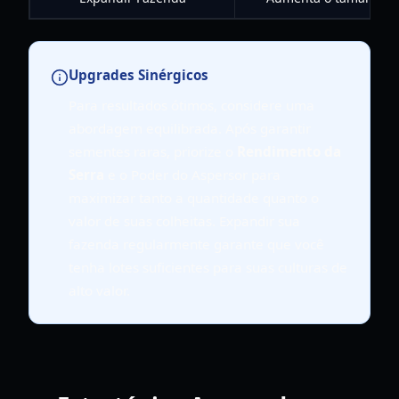
Upgrades Sinérgicos
Para resultados ótimos, considere uma
abordagem equilibrada. Após garantir
sementes raras, priorize o
Rendimento da
Serra
e o Poder do Aspersor para
maximizar tanto a quantidade quanto o
valor de suas colheitas. Expandir sua
fazenda regularmente garante que você
tenha lotes suficientes para suas culturas de
alto valor.