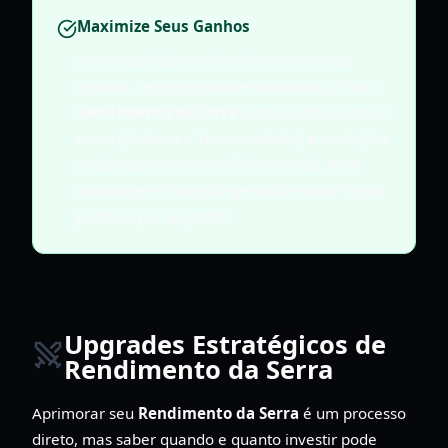
Maximize Seus Ganhos
Para maximizar verdadeiramente seus
ganhos, sempre procure combinar um alto
Rendimento da Serra
com as culturas mais
raras (Exóticas e Transcendidas) e mutações
poderosas como Arco-Íris ou Vazio. Essa
abordagem sinérgica gerará a maior renda
possível por segundo.
Upgrades Estratégicos de
Rendimento da Serra
Aprimorar seu
Rendimento da Serra
é um processo
direto, mas saber quando e quanto investir pode