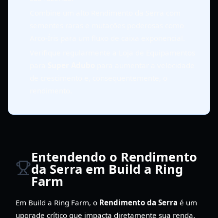
Combine um alto Rendimento da Serra com
sementes raras e mutações poderosas como
Arco-Íris para um fluxo de caixa exponencial.
Verifique regularmente a Loja de Equipamentos
para
Super Adubo
para aumentar a velocidade
de crescimento e, consequentemente, o
rendimento.
Entendendo o Rendimento
da Serra em Build a Ring
Farm
Em Build a Ring Farm, o
Rendimento da Serra
é um
upgrade crítico que impacta diretamente sua renda.