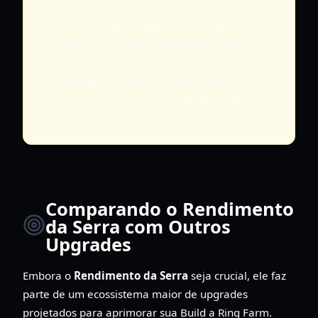
investimentos cuidadosamente para manter
um fluxo constante de renda enquanto
aprimora. Às vezes, economizar para uma
grande expansão da fazenda ou uma
semente rara pode ser mais benéfico do
que continuar aprimorando um Rendimento
da Serra de nível inferior.
Comparando o Rendimento
da Serra com Outros
Upgrades
Embora o
Rendimento da Serra
seja crucial, ele faz
parte de um ecossistema maior de upgrades
projetados para aprimorar sua Build a Ring Farm.