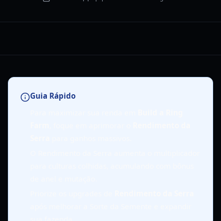
Guia Rápido
Para maximizar sua renda em
Build a Ring
Farm
, foque em aprimorar o
Rendimento da
Serra
para ganhos massivos.
O Rendimento da Serra aumenta o multiplicador
para culturas colhidas, acumulando com bônus
de anel e mutação.
Priorize os upgrades de
Rendimento da Serra
após melhorar a Sorte da Semente e expandir
sua fazenda.