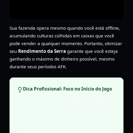
Sua fazenda opera mesmo quando você está offline,
acumulando culturas colhidas em caixas que você
pode vender a qualquer momento. Portanto, otimizar
seu
Rendimento da Serra
garante que você esteja
ganhando o máximo de dinheiro possível, mesmo
durante seus períodos AFK.
Dica Profissional: Foco no Início do Jogo
Nas fases iniciais de
Build a Ring Farm
, é
aconselhável focar primeiro em "Melhorar a
Sorte da Semente" para aumentar suas
chances de conseguir sementes mais raras.
Uma vez que você tenha uma boa seleção