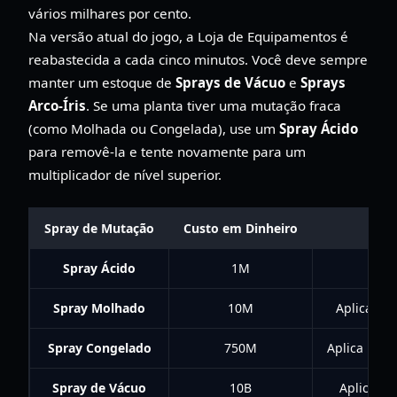
vários milhares por cento.
Na versão atual do jogo, a Loja de Equipamentos é
reabastecida a cada cinco minutos. Você deve sempre
manter um estoque de
Sprays de Vácuo
e
Sprays
Arco-Íris
. Se uma planta tiver uma mutação fraca
(como Molhada ou Congelada), use um
Spray Ácido
para removê-la e tente novamente para um
multiplicador de nível superior.
Spray de Mutação
Custo em Dinheiro
Spray Ácido
1M
Spray Molhado
10M
Aplica mu
Spray Congelado
750M
Aplica muta
Spray de Vácuo
10B
Aplica mu