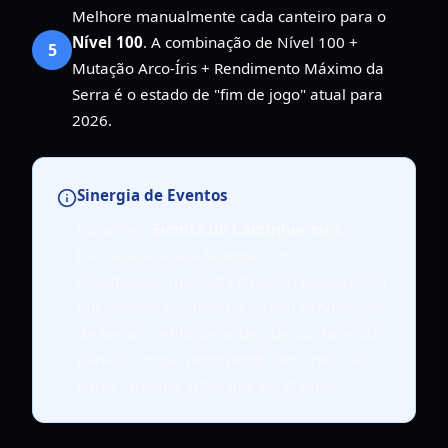
Melhore manualmente cada canteiro para o
Nível 100
. A combinação de Nível 100 +
5
Mutação Arco-Íris + Rendimento Máximo da
Serra é o estado de "fim de jogo" atual para
2026.
Sinergia de Eventos
Durante o
Evento do Caminhoneiro
, o
NPC avaliará sua fazenda. Uma
classificação mais alta (Nível S) proporciona
um impulso temporário ao seu Rendimento
da Serra. Certifique-se de que sua fazenda
pareça "limpa" removendo sementes de
baixa raridade antes que ele chegue!