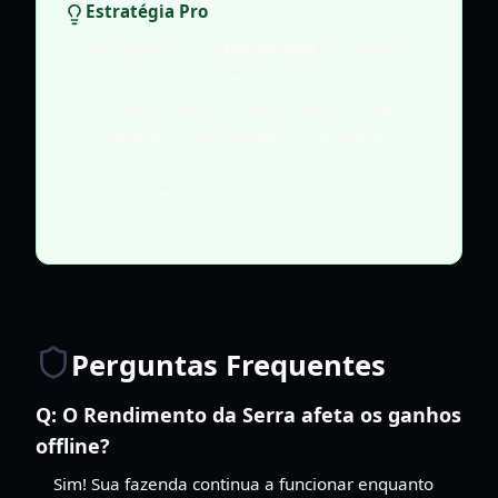
Estratégia Pro
Não ignore os
Fichas de Mel
do evento da
Abelha Rainha. Estes podem ser trocados
pelo Fertilizante de Abelha Rainha, que
fornece um multiplicador único que se
acumula de forma diferente dos
fertilizantes padrão da loja, aumentando
ainda mais seu rendimento.
Perguntas Frequentes
Q:
O Rendimento da Serra afeta os ganhos
offline?
Sim! Sua fazenda continua a funcionar enquanto