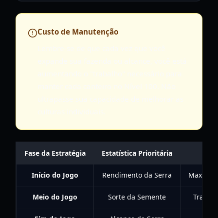
Custo de Manutenção
Lembre-se de que cada vez que você
expande sua fazenda ou alcance, você está
aumentando o "trabalho" necessário para
manter cada canteiro no Nível 100. Não
ultrapasse sua capacidade de melhorar as
culturas individuais.
Fase da Estratégia
Estatística Prioritária
Início do Jogo
Rendimento da Serra
Maximize
Meio do Jogo
Sorte da Semente
Transiç