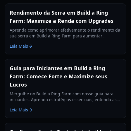
Rendimento da Serra em Build a Ring
Farm: Maximize a Renda com Upgrades
Aprenda como aprimorar efetivamente o rendimento da
sua serra em Build a Ring Farm para aumentar
drasticamente a colheita de suas plantações e sua
Leia Mais
renda geral.
Guia para Iniciantes em Build a Ring
Farm: Comece Forte e Maximize seus
Lucros
Mergulhe no Build a Ring Farm com nosso guia para
iniciantes. Aprenda estratégias essenciais, entenda as
mutações e descubra como otimizar sua fazenda para
Leia Mais
obter a renda máxima em 2026.