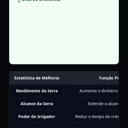
Sempre equilibre seu Rendimento da Serra
com a raridade de suas sementes. Não
adianta ter um multiplicador de rendimento
de 10x se você ainda está colhendo Couves
Comuns. Procure ter pelo menos sementes
Raras ou Épicas antes de despejar todo o
seu dinheiro em melhorias de rendimento.
Estatística de Melhoria
Função Princip
Rendimento da Serra
Aumenta o dinheiro por c
Alcance da Serra
Estende o alcance d
Poder do Irrigador
Reduz o tempo de crescime