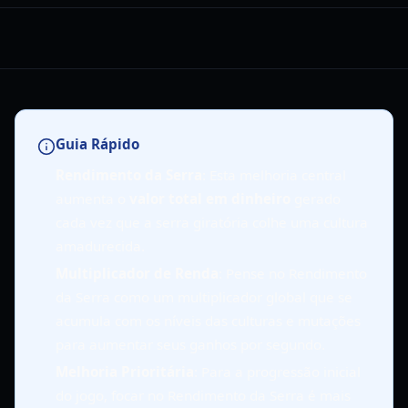
Guia Rápido
Rendimento da Serra
: Esta melhoria central
aumenta o
valor total em dinheiro
gerado
cada vez que a serra giratória colhe uma cultura
amadurecida.
Multiplicador de Renda
: Pense no Rendimento
da Serra como um multiplicador global que se
acumula com os níveis das culturas e mutações
para aumentar seus ganhos por segundo.
Melhoria Prioritária
: Para a progressão inicial
do jogo, focar no Rendimento da Serra é mais