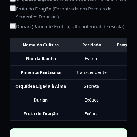
Fruta do Dragão (Encontrada em Pacotes de
Sementes Tropicais)
Durian (Raridade Exótica, alto potencial de escala)
Nome da Cultura
Raridade
Preço Ba
Flor da Rainha
Evento
$75
Pimenta Fantasma
Transcendente
$50
Orquídea Ligada à Alma
Secreta
$50
Durian
Exótica
$38
Fruta do Dragão
Exótica
$35